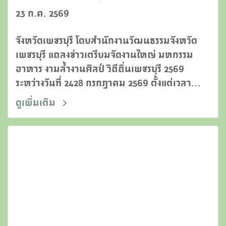
สร้างสรรค์ด้านอาหารระดับโลก
23 ก.ค. 2569
จังหวัดเพชรบุรี โดยสำนักงานวัฒนธรรมจังหวัด
เพชรบุรี แถลงข่าวเตรียมจัดงานใหญ่ มหกรรม
อาหาร งามล้ำงานศิลป์ วิถีถิ่นเพชรบุรี 2569
ระหว่างวันที่ 2428 กรกฎาคม 2569 ตั้งแต่เวลา
16.0021.00 น. ณ อุทยานเฉลิมพระเกียรติ
ดูเพิ่มเติม
พระบาทสมเด็จพระจอมเกล้าเจ้าอยู่หัว (พระนคร
คีรี)