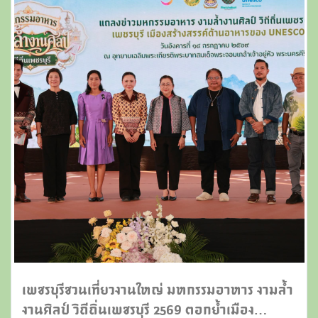
เพชรบุรีชวนเที่ยวงานใหญ่ มหกรรมอาหาร งามล้ำ
งานศิลป์ วิถีถิ่นเพชรบุรี 2569 ตอกย้ำเมือง