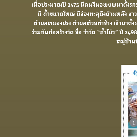
เมื่อประมาณปี 2475 มีคนจีนอพยพมาตั้งรกราก
มี ถ้ำขนาดใหญ่ มีช่องทะลุถึงด้านหลัง ซ
ตําบลหนองปรง ตําบลห้วยท่าช้าง เข้ามาตั้งรก
ร่วมกันก่อสร้างวัด ชื่อ ว่าวัด “ถ้ำโบ๋ว” ปี 2498
หมู่บ้านท