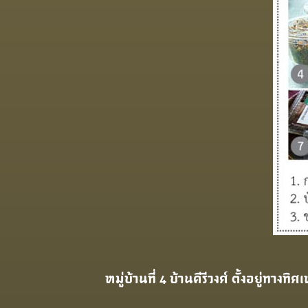
หมู่บ้านที่ 4 บ้านคีรีวงศ์ ตั้งอยู่ท