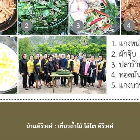
บ้านคีรีวงศ์ : เที่ยวถ้ำโบ้ โอ้โห คีรีวงศ์