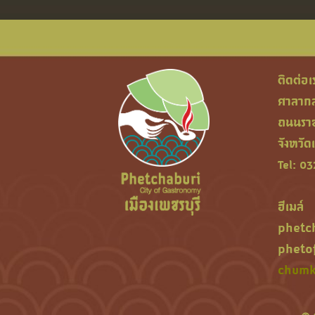
ติดต่อเ
ศาลากลา
ถนนราชว
จังหวัด
Tel: 0
ฮีเมล์
phetc
pheto
chumk