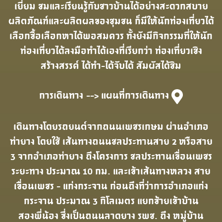
เยี่ยม ชมและเรียนรู้กับชาวบ้านได้อย่างสะดวกสบาย
ผลิตภัณฑ์และผลิตผลของชุมชน ก็มีให้นักท่องเที่ยวได้
เลือกซื้อเลือกหาได้พอสมควร ทั้งยังมีกิจกรรมที่ให้นัก
ท่องเที่ยวได้ลงมือทําได้เองที่เรียกว่า ท่องเที่ยวเชิง
สร้างสรรค์ ได้ทํา-ได้จับได้ สัมผัสได้ชิม
การเดินทาง
--> แผนที่การเดินทาง
เดินทางโดยรถยนต์จากถนนเพชรเกษม ผ่านอําเภอ
ท่ายาง โดยใช้ เส้นทางถนนชลประทานสาย 2 หรือสาย
3 จากอําเภอท่ายาง ถึงโครงการ ชลประทานเขื่อนเพชร
ระยะทาง ประมาณ 10 กม. และเข้าเส้นทางหลวง สาย
เขื่อนเพชร - แก่งกระจาน ก่อนถึงที่ว่าการอําเภอแก่ง
กระจาน ประมาณ 3 กิโลเมตร แยกซ้ายเข้าบ้าน
สองพี่น้อง ซึ่งเป็นถนนลาดยาง รพช. ถึง หมู่บ้าน